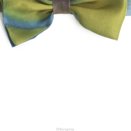
Facebook
Instagram
IlSetario