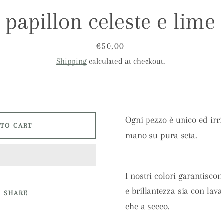
papillon celeste e lime
SEARCH
AGAIN
Price
€50,00
Shipping
calculated at checkout.
Ogni pezzo è unico ed irri
 TO CART
mano su pura seta.
--
I nostri colori garantisco
e brillantezza sia con lav
SHARE
che a secco.