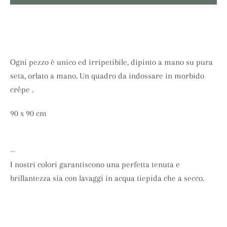
SEARCH
AGAIN
Ogni pezzo è unico ed irripetibile, dipinto a mano su pura
seta, orlato a mano. Un quadro da indossare in morbido
crêpe .
90 x 90 cm
--
I nostri colori garantiscono una perfetta tenuta e
brillantezza sia con lavaggi in acqua tiepida che a secco.