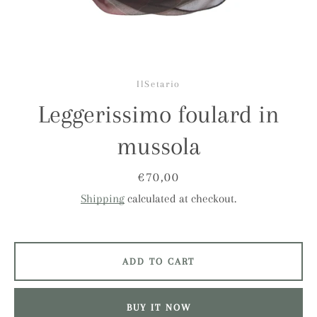
IlSetario
Leggerissimo foulard in
mussola
Price
€70,00
Shipping
calculated at checkout.
ADD TO CART
Facebook
Instagram
BUY IT NOW