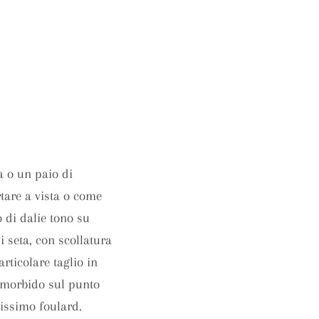
 o un paio di
rtare a vista o come
to di dalie tono su
i seta, con scollatura
articolare taglio in
e morbido sul punto
lissimo foulard.