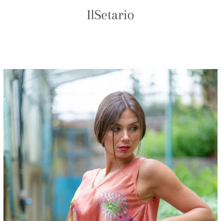
IlSetario
PREVIOUS
NEXT
Slide
Slide
Slide
Slide
1
2
3
4