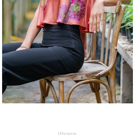
Facebook
Instagram
IlSetario