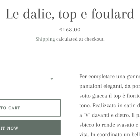
Le dalie, top e foulard
SEARCH
AGAIN
Price
€168,00
Shipping
calculated at checkout.
Per completare una gonna
pantaloni eleganti, da po
sotto giacca il top è fiori
tono.
Realizzato in satin d
 TO CART
a "V" davanti e dietro. Il p
sbieco lo rende svasato 
 IT NOW
vita. In coordinato un bel